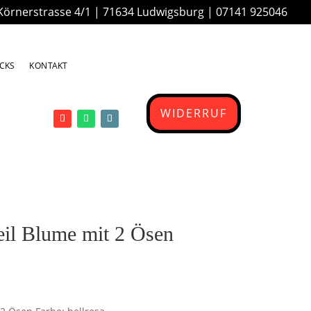
Körnerstrasse 4/1 | 71634 Ludwigsburg |
07141 925046
ICKS
KONTAKT
WIDERRUF
eil Blume mit 2 Ösen