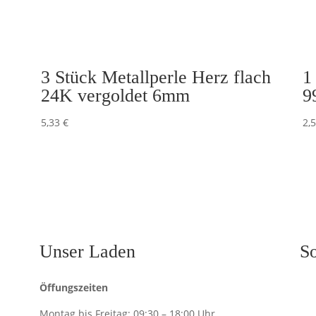
3 Stück Metallperle Herz flach
1
24K vergoldet 6mm
9
5,33
€
2,
Unser Laden
So
Öffungszeiten
Montag bis Freitag:
09:30 – 18:00 Uhr