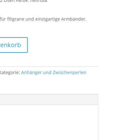
2 Ösen Farbe: hellrosa
ür filigrane und einzigartige Armbänder.
renkorb
Kategorie:
Anhänger und Zwischenperlen