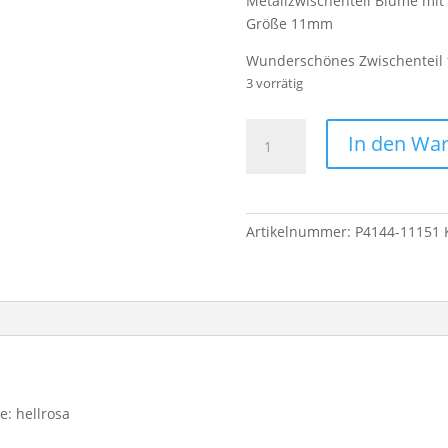
Metallzwischenteil Blume mit 
Größe 11mm
Wunderschönes Zwischenteil f
3 vorrätig
Metallzwischenteil
In den Wa
Blume
mit
2
Ösen
Artikelnummer:
P4144-11151
hellrosa
Menge
e: hellrosa