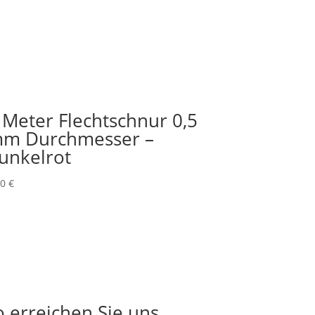
 Meter Flechtschnur 0,5
m Durchmesser –
unkelrot
00
€
o erreichen Sie uns