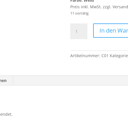
Farbe: Weiß
Preis inkl. MwSt. zzgl. Versan
11 vorrätig
5
In den Wa
Meter
Flechtschnur
0,5
mm
Artikelnummer:
C01
Kategori
Durchmesser
-
weiß
Menge
onen
sendet.