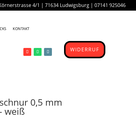
Körnerstrasse 4/1 | 71634 Ludwigsburg |
07141 925046
ICKS
KONTAKT
WIDERRUF
tschnur 0,5 mm
– weiß