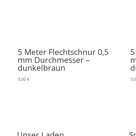
5 Meter Flechtschnur 0,5
5
mm Durchmesser –
m
dunkelbraun
d
3,00
€
3,
Unser Laden
S