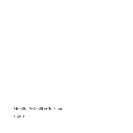
Metallic-Perle silberfb. 3mm
5,45
€