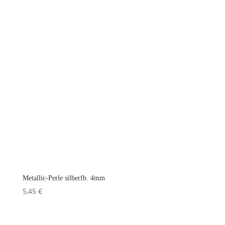
Metallic-Perle silberfb. 4mm
5,45
€