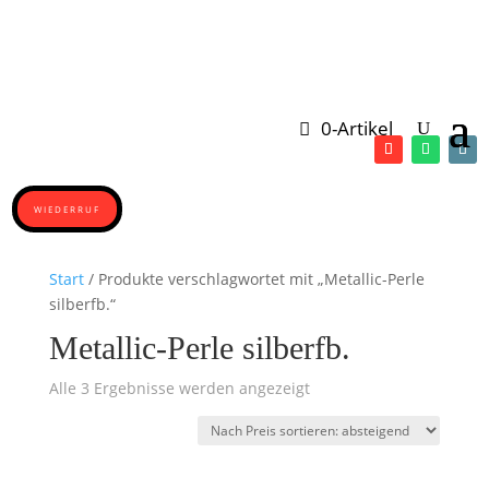
0-Artikel
WIEDERRUF
Start
/ Produkte verschlagwortet mit „Metallic-Perle
silberfb.“
Metallic-Perle silberfb.
Nach
Alle 3 Ergebnisse werden angezeigt
Preis
sortiert:
absteigend